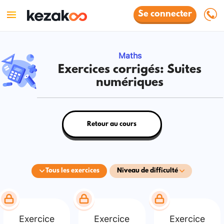
Se connecter
Maths
Exercices corrigés: Suites
numériques
Retour au cours
Tous les exercices
Niveau de difficulté
Exercice
Exercice
Exercice