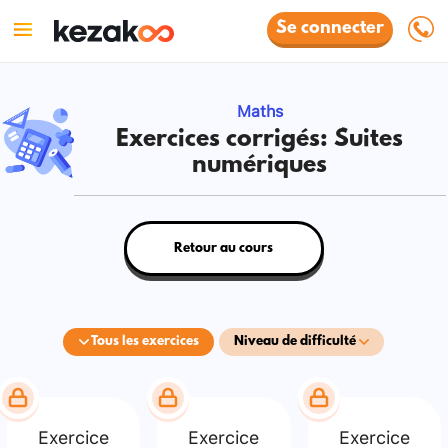
Se connecter
Maths
Exercices corrigés: Suites
numériques
Retour au cours
Tous les exercices
Niveau de difficulté
Exercice
Exercice
Exercice