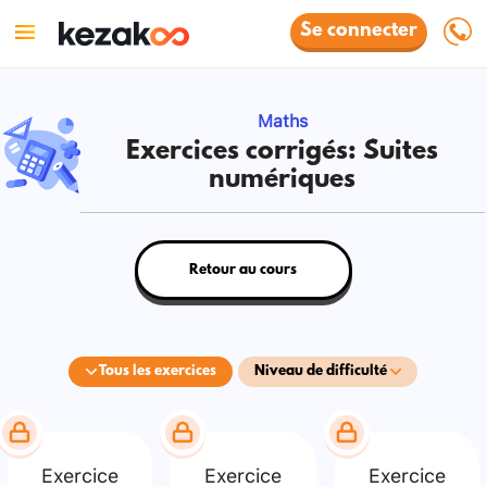
Se connecter
Maths
Exercices corrigés: Suites
numériques
Retour au cours
Tous les exercices
Niveau de difficulté
Exercice
Exercice
Exercice