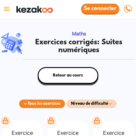
Se connecter
Maths
Exercices corrigés: Suites
numériques
Retour au cours
Tous les exercices
Niveau de difficulté
Exercice
Exercice
Exercice