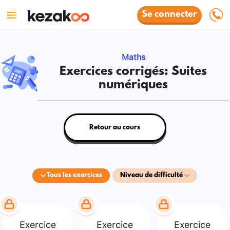
Se connecter
Maths
Exercices corrigés: Suites
numériques
Retour au cours
Tous les exercices
Niveau de difficulté
Exercice
Exercice
Exercice