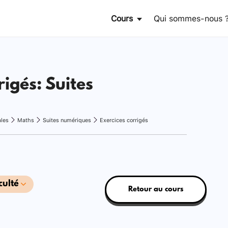
Cours
Qui sommes-nous 
rigés: Suites
ales
Maths
Suites numériques
Exercices corrigés
culté
Retour au cours