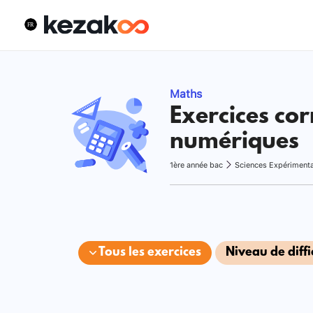
Maths
Exercices cor
numériques
1ère année bac
Sciences Expériment
Tous les exercices
Niveau de diffi