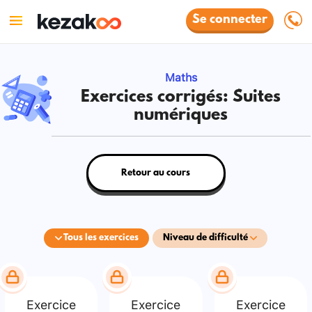
Se connecter
Maths
Exercices corrigés: Suites
numériques
Retour au cours
Tous les exercices
Niveau de difficulté
Exercice
Exercice
Exercice