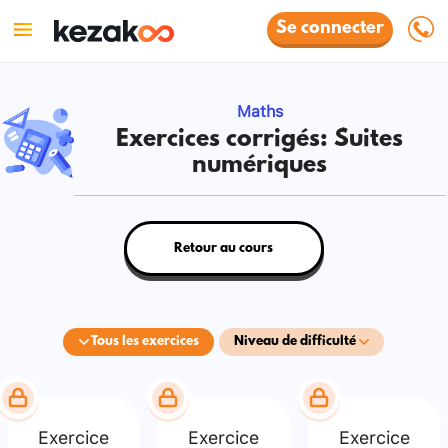
Se connecter
Maths
Exercices corrigés: Suites
numériques
Retour au cours
Tous les exercices
Niveau de difficulté
Exercice
Exercice
Exercice