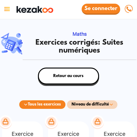
Se connecter
Maths
Exercices corrigés: Suites
numériques
Retour au cours
Tous les exercices
Niveau de difficulté
Exercice
Exercice
Exercice