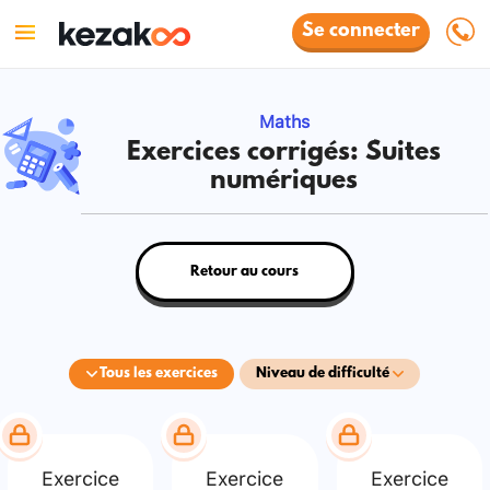
Se connecter
Maths
Exercices corrigés: Suites
numériques
Retour au cours
Tous les exercices
Niveau de difficulté
Exercice
Exercice
Exercice