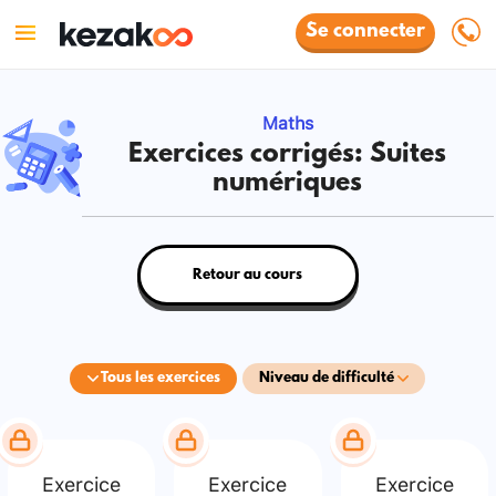
Se connecter
Maths
Exercices corrigés: Suites
numériques
Retour au cours
Tous les exercices
Niveau de difficulté
Exercice
Exercice
Exercice