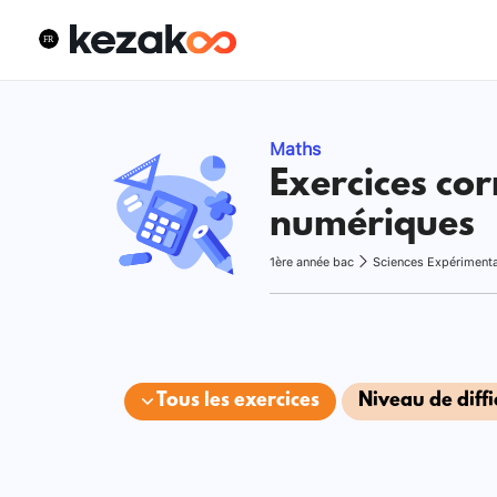
Maths
Exercices cor
numériques
1ère année bac
Sciences Expériment
Tous les exercices
Niveau de diffi