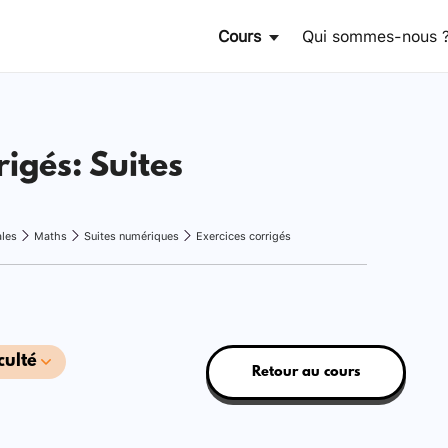
Cours
Qui sommes-nous 
rigés: Suites
ales
Maths
Suites numériques
Exercices corrigés
culté
Retour au cours