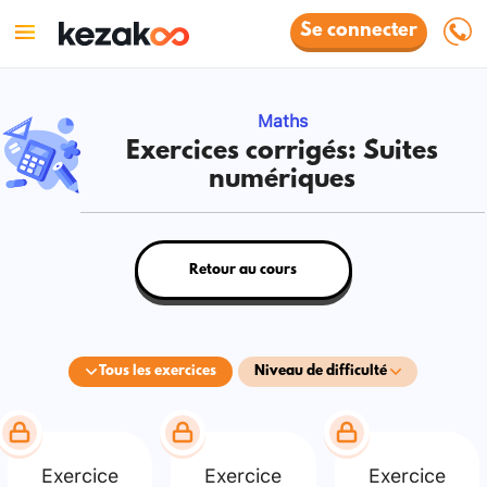
Se connecter
Maths
Exercices corrigés: Suites
numériques
Retour au cours
Tous les exercices
Niveau de difficulté
Exercice
Exercice
Exercice