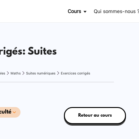
Cours
Qui sommes-nous 
rigés: Suites
ales
Maths
Suites numériques
Exercices corrigés
culté
Retour au cours