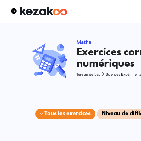
Maths
Exercices cor
numériques
1ère année bac
Sciences Expériment
Tous les exercices
Niveau de diffi