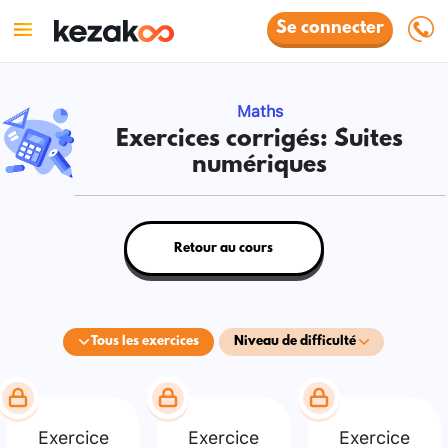
Se connecter
Maths
Exercices corrigés: Suites
numériques
Retour au cours
Tous les exercices
Niveau de difficulté
Exercice
Exercice
Exercice