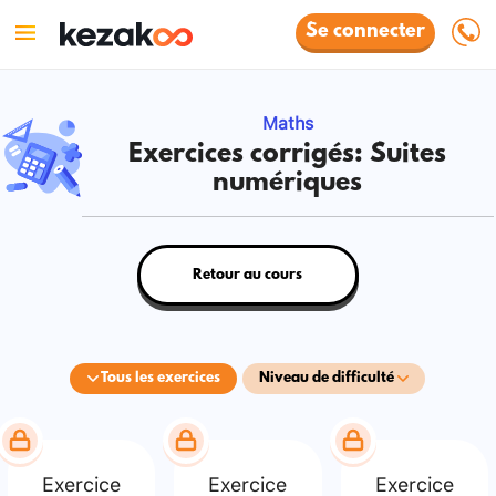
Se connecter
Maths
Exercices corrigés: Suites
numériques
Retour au cours
Tous les exercices
Niveau de difficulté
Exercice
Exercice
Exercice