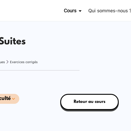
Cours
Qui sommes-nous 
Suites
ques
Exercices corrigés
culté
Retour au cours