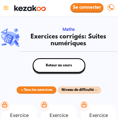
Se connecter
Maths
Exercices corrigés: Suites
numériques
Retour au cours
Tous les exercices
Niveau de difficulté
Exercice
Exercice
Exercice