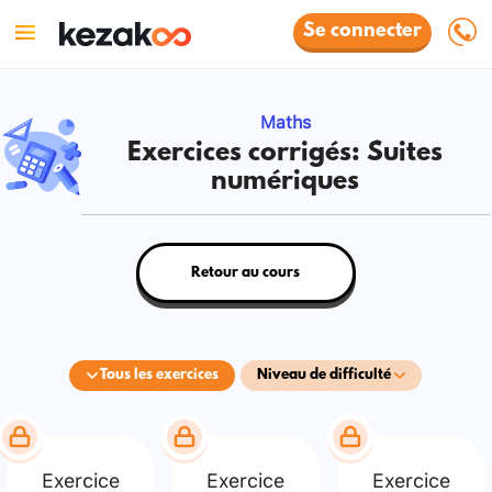
Se connecter
Maths
Exercices corrigés: Suites
numériques
Retour au cours
Tous les exercices
Niveau de difficulté
Exercice
Exercice
Exercice