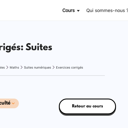
Cours
Qui sommes-nous 
rigés: Suites
ales
Maths
Suites numériques
Exercices corrigés
culté
Retour au cours