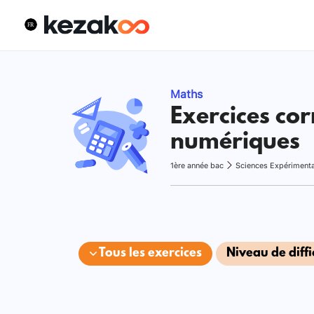
Maths
Exercices cor
numériques
1ère année bac
Sciences Expériment
Tous les exercices
Niveau de diffi