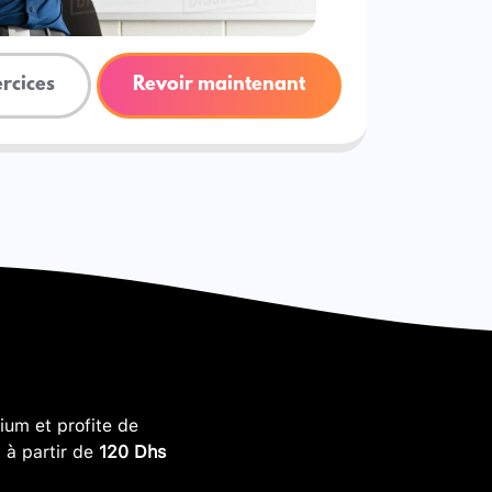
ercices
Revoir maintenant
um et profite de
, à partir de
120 Dhs