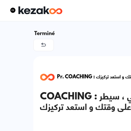
Terminé
Pr. COACHING : تركيزك
COACHING : التغلب على الإدمان الرقمي ، سيطر
لى وقتك و استعد تركيزك