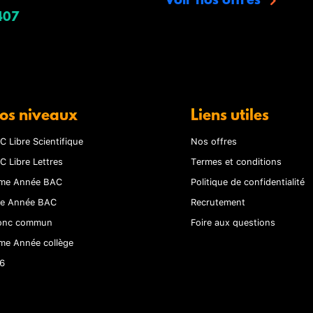
Voir nos offres
407
os niveaux
Liens utiles
C Libre Scientifique
Nos offres
C Libre Lettres
Termes et conditions
me Année BAC
Politique de confidentialité
re Année BAC
Recrutement
onc commun
Foire aux questions
me Année collège
6