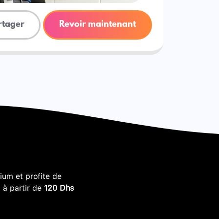
rtager
Revoir maintenant
um et profite de
, à partir de
120 Dhs