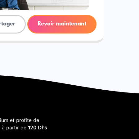
rtager
Revoir maintenant
um et profite de
, à partir de
120 Dhs