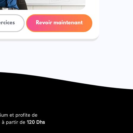
ercices
Revoir maintenant
um et profite de
, à partir de
120 Dhs