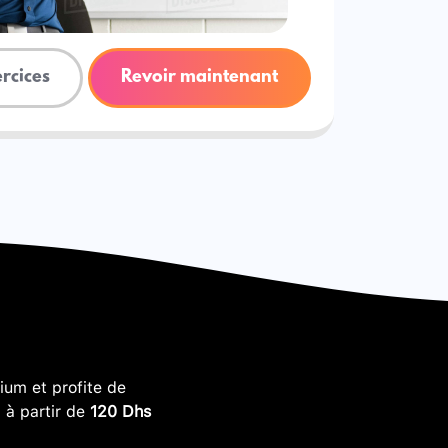
ercices
Revoir maintenant
um et profite de
, à partir de
120 Dhs