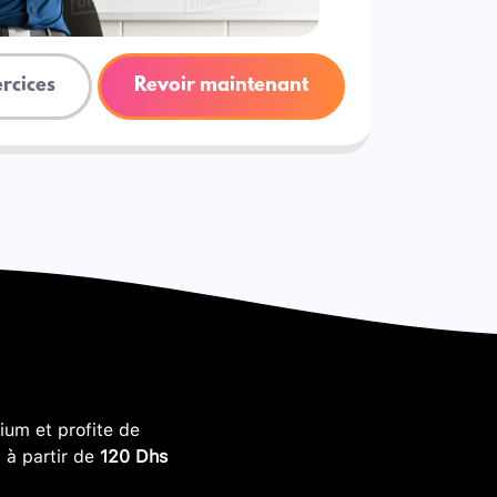
ercices
Revoir maintenant
um et profite de
, à partir de
120 Dhs