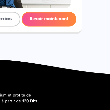
ercices
Revoir maintenant
um et profite de
, à partir de
120 Dhs