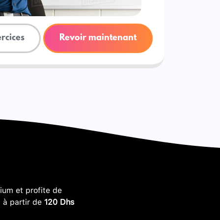
ercices
Revoir maintenant
um et profite de
, à partir de
120 Dhs