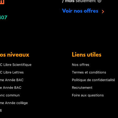
/ mois
seulement 😎
Voir nos offres
407
os niveaux
Liens utiles
C Libre Scientifique
Nos offres
C Libre Lettres
Termes et conditions
me Année BAC
Politique de confidentialité
re Année BAC
Recrutement
onc commun
Foire aux questions
me Année collège
6