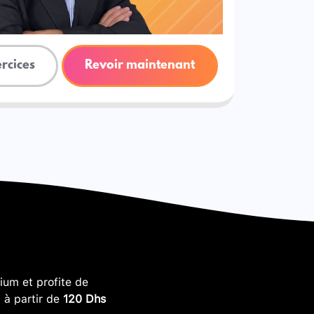
ercices
Revoir maintenant
um et profite de
, à partir de
120 Dhs