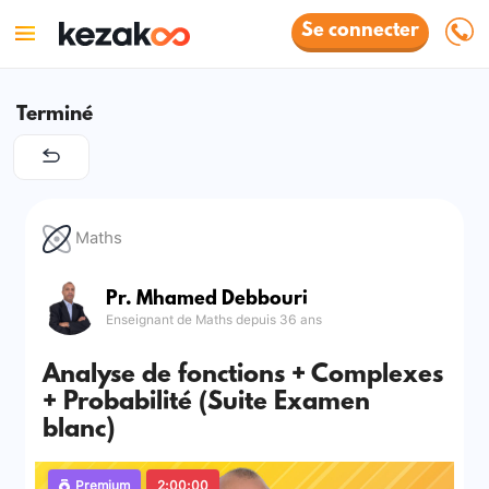
Se connecter
Terminé
Maths
Pr. Mhamed Debbouri
Enseignant de Maths depuis 36 ans
Analyse de fonctions + Complexes
+ Probabilité (Suite Examen
blanc)
Premium
2:00:00