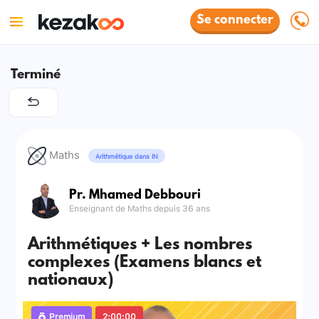
Se connecter
Terminé
Maths
Arithmétique dans IN
Pr. Mhamed Debbouri
Enseignant de Maths depuis 36 ans
Arithmétiques + Les nombres
complexes (Examens blancs et
nationaux)
Premium
2:00:00