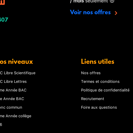
/ mois
seulement 😎
Voir nos offres
407
os niveaux
Liens utiles
C Libre Scientifique
Nos offres
C Libre Lettres
Termes et conditions
me Année BAC
Politique de confidentialité
re Année BAC
Recrutement
onc commun
Foire aux questions
me Année collège
6