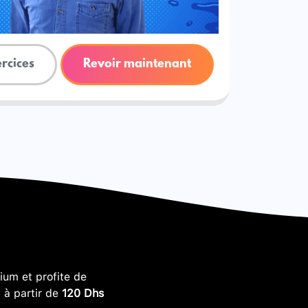
ercices
Revoir maintenant
um et profite de
, à partir de
120 Dhs