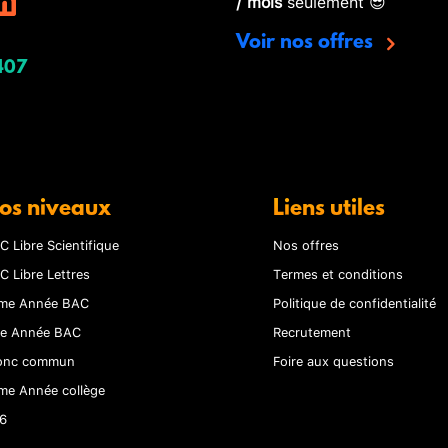
/ mois
seulement 😎
Voir nos offres
407
os niveaux
Liens utiles
C Libre Scientifique
Nos offres
C Libre Lettres
Termes et conditions
me Année BAC
Politique de confidentialité
re Année BAC
Recrutement
onc commun
Foire aux questions
me Année collège
6