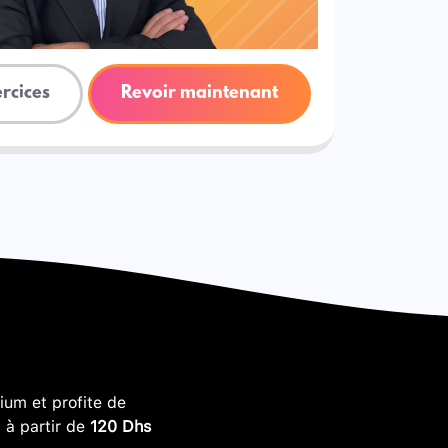
ercices
Revoir maintenant
um et profite de
, à partir de
120 Dhs