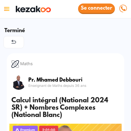
Se connecter
Terminé
Maths
Pr. Mhamed Debbouri
Enseignant de Maths depuis 36 ans
Calcul intégral (National 2024
SR) + Nombres Complexes
(National Blanc)
Premium
2:01:00