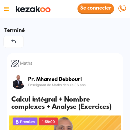
Se connecter
Terminé
Maths
Pr. Mhamed Debbouri
Enseignant de Maths depuis 36 ans
Calcul intégral + Nombre
complexes + Analyse (Exercices)
Premium
1:58:00