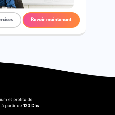
ercices
Revoir maintenant
um et profite de
, à partir de
120 Dhs