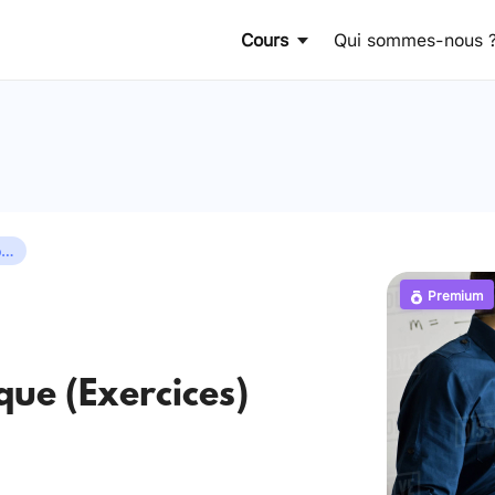
Cours
Qui sommes-nous 
Trigonométrie 1 (Règles du calcul trigonométrique)
Premium
que (Exercices)