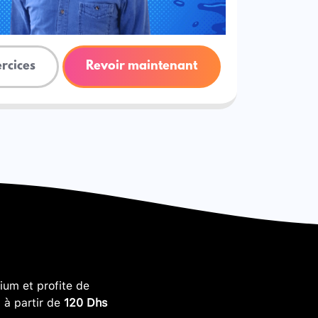
ercices
Revoir maintenant
um et profite de
, à partir de
120 Dhs