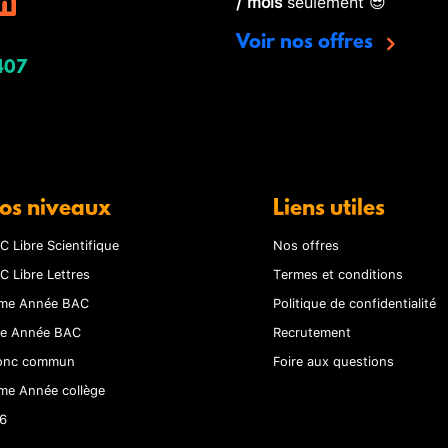
/ mois
seulement 😎
Voir nos offres
407
os niveaux
Liens utiles
C Libre Scientifique
Nos offres
C Libre Lettres
Termes et conditions
me Année BAC
Politique de confidentialité
re Année BAC
Recrutement
onc commun
Foire aux questions
me Année collège
6