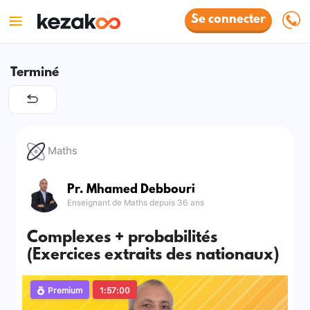
Se connecter
Terminé
Maths
Pr. Mhamed Debbouri
Enseignant de Maths depuis 36 ans
Complexes + probabilités
(Exercices extraits des nationaux)
Premium
1:57:00