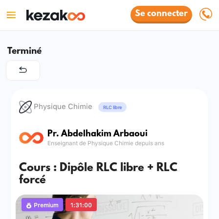
Se connecter
Terminé
Physique Chimie
RLC libre
Pr. Abdelhakim Arbaoui
Enseignant de Physique Chimie depuis ans
Cours : Dipôle RLC libre + RLC
forcé
Premium
1:31:00