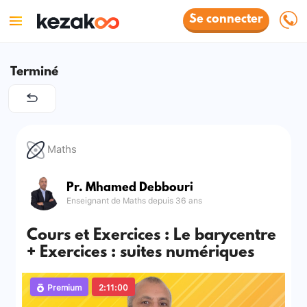
Se connecter
Terminé
Maths
Pr. Mhamed Debbouri
Enseignant de Maths depuis 36 ans
Cours et Exercices : Le barycentre
+ Exercices : suites numériques
Premium
2:11:00