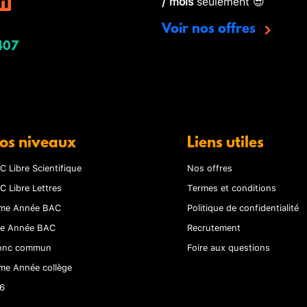
/ mois
seulement 😎
Voir nos offres
407
os niveaux
Liens utiles
C Libre Scientifique
Nos offres
C Libre Lettres
Termes et conditions
me Année BAC
Politique de confidentialité
re Année BAC
Recrutement
onc commun
Foire aux questions
me Année collège
6