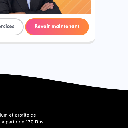
ercices
Revoir maintenant
um et profite de
, à partir de
120 Dhs