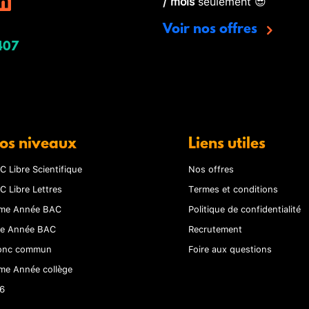
/ mois
seulement 😎
Voir nos offres
407
os niveaux
Liens utiles
C Libre Scientifique
Nos offres
C Libre Lettres
Termes et conditions
me Année BAC
Politique de confidentialité
re Année BAC
Recrutement
onc commun
Foire aux questions
me Année collège
6