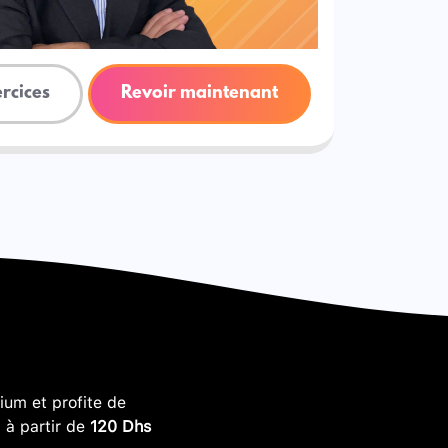
ercices
Revoir maintenant
um et profite de
, à partir de
120 Dhs