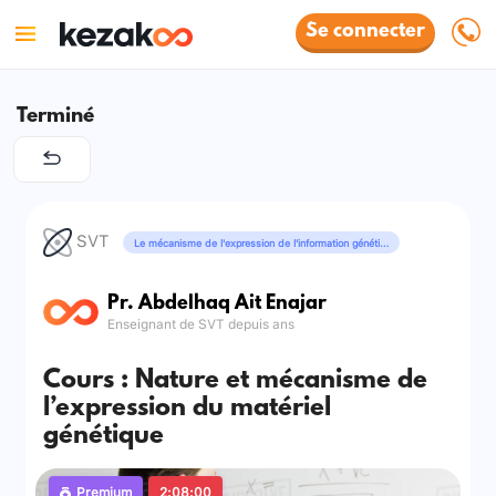
Se connecter
Terminé
SVT
Le mécanisme de l'expression de l'information génétique
Pr. Abdelhaq Ait Enajar
Enseignant de SVT depuis ans
Cours : Nature et mécanisme de
l’expression du matériel
génétique
Premium
2:08:00