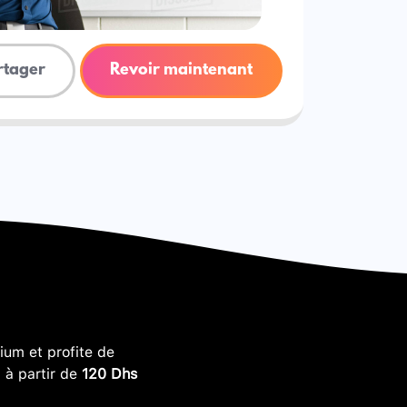
rtager
Revoir maintenant
um et profite de
, à partir de
120 Dhs