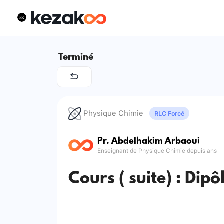
Terminé
Physique Chimie
RLC Forcé
Pr. Abdelhakim Arbaoui
Enseignant de Physique Chimie depuis ans
Cours ( suite) : Dipô