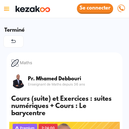
Se connecter
Terminé
Maths
Pr. Mhamed Debbouri
Enseignant de Maths depuis 36 ans
Cours (suite) et Exercices : suites
numériques + Cours : Le
barycentre
Premium
2:24:00