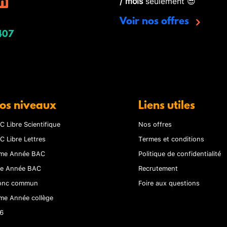
/ mois
seulement 😎
Voir nos offres
407
os niveaux
Liens utiles
C Libre Scientifique
Nos offres
C Libre Lettres
Termes et conditions
me Année BAC
Politique de confidentialité
re Année BAC
Recrutement
onc commun
Foire aux questions
me Année collège
6