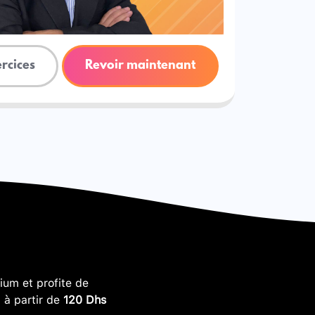
ercices
Revoir maintenant
um et profite de
, à partir de
120 Dhs