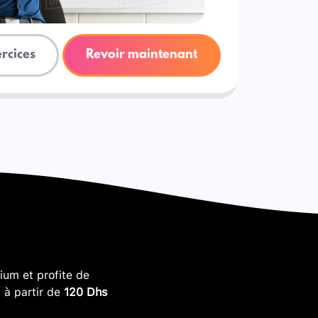
ercices
Revoir maintenant
um et profite de
, à partir de
120 Dhs