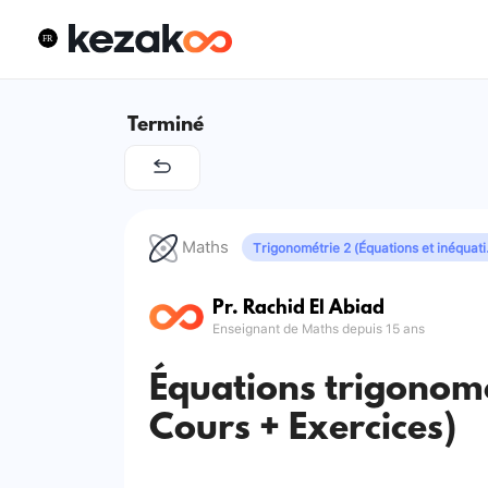
Terminé
Maths
Trigonomé
Pr. Rachid El Abiad
Enseignant de Maths depuis 15 ans
Équations trigonomé
Cours + Exercices)