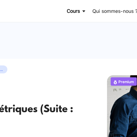
Cours
Qui sommes-nous 
trie 2 (Équations et inéquations trigonométriques)
Premium
triques (Suite :