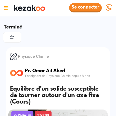
Se connecter
Terminé
Physique Chimie
Pr. Omar Ait Abed
Enseignant de Physique Chimie depuis 8 ans
Equilibre d’un solide susceptible
de tourner autour d’un axe fixe
(Cours)
Premium
1:53:00