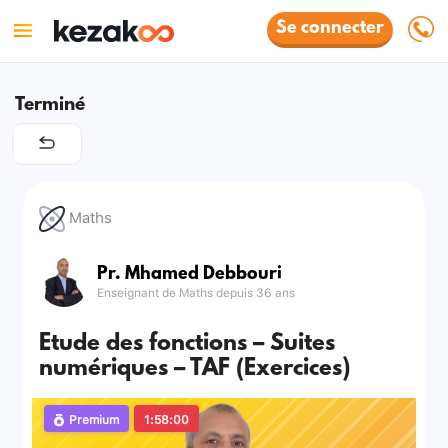
Se connecter
Terminé
Maths
Pr. Mhamed Debbouri
Enseignant de Maths depuis 36 ans
Etude des fonctions – Suites
numériques – TAF (Exercices)
Premium
1:58:00