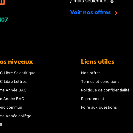
/ mois
seulement 😎
Voir nos offres
407
os niveaux
Liens utiles
C Libre Scientifique
Nos offres
C Libre Lettres
Termes et conditions
me Année BAC
Politique de confidentialité
re Année BAC
Recrutement
onc commun
Foire aux questions
me Année collège
6