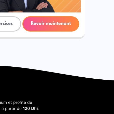
ercices
Revoir maintenant
um et profite de
, à partir de
120 Dhs